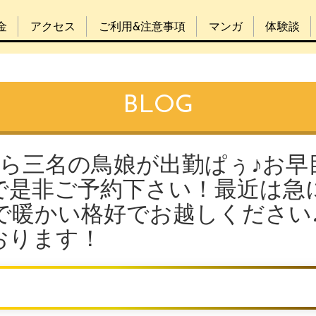
金
アクセス
ご利用&注意事項
マンガ
体験談
BLOG
から三名の鳥娘が出勤ぱぅ♪お早
で是非ご予約下さい！最近は急
で暖かい格好でお越しください
おります！