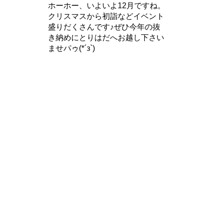
ホーホー、いよいよ12月ですね。
クリスマスから初詣などイベント
盛りだくさんです♪ぜひ今年の抜
き納めにとりはだへお越し下さい
ませパゥ(*´з`)