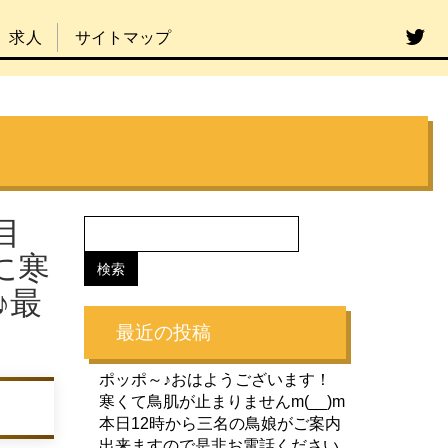
求人
サイトマップ
目
に寒
♪最
最近の投稿
ポッポ～♪おはようございます！
寒くて鳥肌が止まりませんm(__)m
本日12時から三名の鳥娘がご案内
出来ますので是非お電話ください