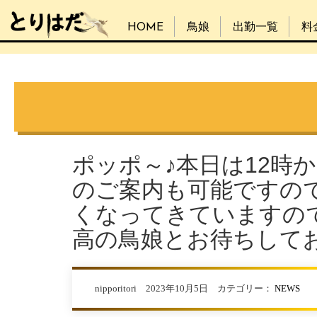
HOME
鳥娘
出勤一覧
料
ポッポ～♪本日は12時
のご案内も可能ですの
くなってきていますの
高の鳥娘とお待ちして
nipporitori 2023年10月5日 カテゴリー：
NEWS