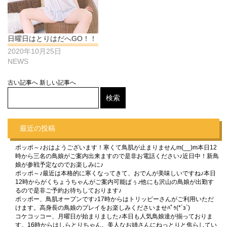
日曜日はとりはだへGO！！
2020年10月25日
NEWS
古い記事へ
新しい記事へ
最近の投稿
ポッポ～♪おはようございます！寒くて鳥肌が止まりませんm(__)m本日12
時から三名の鳥娘がご案内出来ますので是非お電話ください♪近日中！新鳥
娘が参戦予定なのでお楽しみに♪
ポッポ～♪最近は本格的に寒くなってきて、おでんが美味しいですね♪本日
12時からがくちょうちゃんがご案内可能ぱぅ♪他にも沢山の鳥娘が出勤す
るので是非ご予約お待ちしております♪
ポッポー、鳥肌オープンです♪17時からはトリッピーさんがご利用いただ
けます。高身長の鳥娘のプレイをお楽しみくださいませﾊﾟｩ(*´з`)
コケコッコー、月曜日が始まりました♪本日も人気鳥娘達が揃っておりま
す。16時からはしらとりちゃん。美人なお姉さんにねっとりと焦らしてい