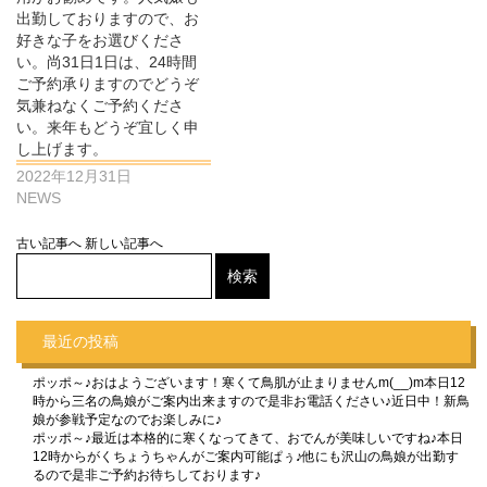
出勤しておりますので、お
好きな子をお選びくださ
い。尚31日1日は、24時間
ご予約承りますのでどうぞ
気兼ねなくご予約くださ
い。来年もどうぞ宜しく申
し上げます。
2022年12月31日
NEWS
古い記事へ
新しい記事へ
最近の投稿
ポッポ～♪おはようございます！寒くて鳥肌が止まりませんm(__)m本日12
時から三名の鳥娘がご案内出来ますので是非お電話ください♪近日中！新鳥
娘が参戦予定なのでお楽しみに♪
ポッポ～♪最近は本格的に寒くなってきて、おでんが美味しいですね♪本日
12時からがくちょうちゃんがご案内可能ぱぅ♪他にも沢山の鳥娘が出勤す
るので是非ご予約お待ちしております♪