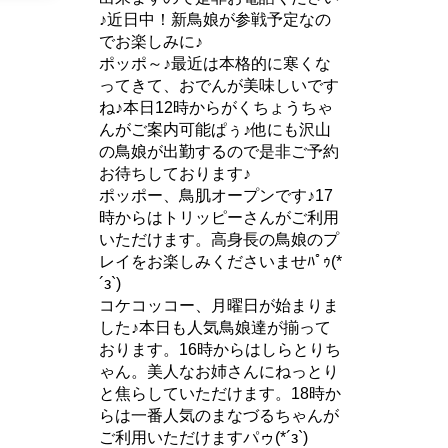
♪近日中！新鳥娘が参戦予定なの
でお楽しみに♪
ポッポ～♪最近は本格的に寒くな
ってきて、おでんが美味しいです
ね♪本日12時からがくちょうちゃ
んがご案内可能ぱぅ♪他にも沢山
の鳥娘が出勤するので是非ご予約
お待ちしております♪
ポッポー、鳥肌オープンです♪17
時からはトリッピーさんがご利用
いただけます。高身長の鳥娘のプ
レイをお楽しみくださいませﾊﾟｩ(*
´з`)
コケコッコー、月曜日が始まりま
した♪本日も人気鳥娘達が揃って
おります。16時からはしらとりち
ゃん。美人なお姉さんにねっとり
と焦らしていただけます。18時か
らは一番人気のまなづるちゃんが
ご利用いただけますパゥ(*´з`)