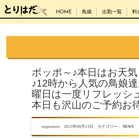
HOME
鳥娘
出勤一覧
料
ポッポ～♪本日はお天
♪12時から人気の鳥娘
曜日は一度リフレッシ
本日も沢山のご予約お
nipporitori 2023年09月13日 カテゴリー：
NEWS