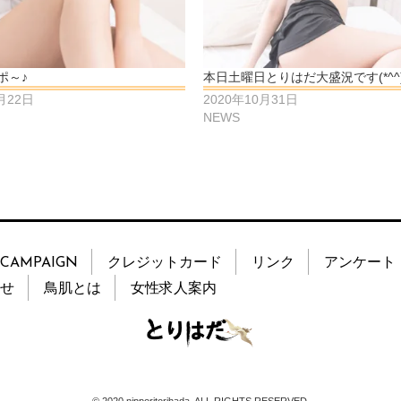
ポ～♪
本日土曜日とりはだ大盛況です(*^^)
月22日
2020年10月31日
NEWS
CAMPAIGN
クレジットカード
リンク
アンケート
せ
鳥肌とは
女性求人案内
© 2020 nipporitorihada. ALL RIGHTS RESERVED.