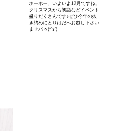
ホーホー、いよいよ12月ですね。
クリスマスから初詣などイベント
盛りだくさんです♪ぜひ今年の抜
き納めにとりはだへお越し下さい
ませパゥ(*´з`)