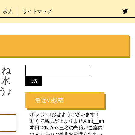
求人
サイトマップ
すね
中水
う♪
最近の投稿
ポッポ～♪おはようございます！
寒くて鳥肌が止まりませんm(__)m
本日12時から三名の鳥娘がご案内
出来ますので是非お電話ください