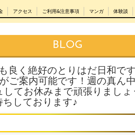
金
アクセス
ご利用&注意事項
マンガ
体験談
BLOG
気も良く絶好のとりはだ日和で
達がご案内可能です！週の真ん
ュしてお休みまで頑張りましょ
待ちしております♪