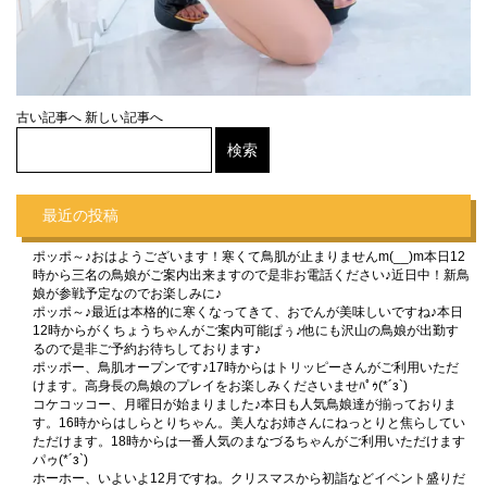
古い記事へ
新しい記事へ
最近の投稿
ポッポ～♪おはようございます！寒くて鳥肌が止まりませんm(__)m本日12
時から三名の鳥娘がご案内出来ますので是非お電話ください♪近日中！新鳥
娘が参戦予定なのでお楽しみに♪
ポッポ～♪最近は本格的に寒くなってきて、おでんが美味しいですね♪本日
12時からがくちょうちゃんがご案内可能ぱぅ♪他にも沢山の鳥娘が出勤す
るので是非ご予約お待ちしております♪
ポッポー、鳥肌オープンです♪17時からはトリッピーさんがご利用いただ
けます。高身長の鳥娘のプレイをお楽しみくださいませﾊﾟｩ(*´з`)
コケコッコー、月曜日が始まりました♪本日も人気鳥娘達が揃っておりま
す。16時からはしらとりちゃん。美人なお姉さんにねっとりと焦らしてい
ただけます。18時からは一番人気のまなづるちゃんがご利用いただけます
パゥ(*´з`)
ホーホー、いよいよ12月ですね。クリスマスから初詣などイベント盛りだ