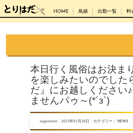
HOME
鳥娘
出勤一覧
料
本日行く風俗はお決ま
を楽しみたいのでした
だ』にお越しください
ませんパゥ～(*´з`)
nipporitori 2023年01月28日 カテゴリー：
NEWS