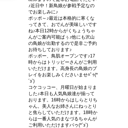
♪近日中！新鳥娘が参戦予定なの
でお楽しみに♪
ポッポ～♪最近は本格的に寒くな
ってきて、おでんが美味しいです
ね♪本日12時からがくちょうちゃ
んがご案内可能ぱぅ♪他にも沢山
の鳥娘が出勤するので是非ご予約
お待ちしております♪
ポッポー、鳥肌オープンです♪17
時からはトリッピーさんがご利用
いただけます。高身長の鳥娘のプ
レイをお楽しみくださいませﾊﾟｩ(*
´з`)
コケコッコー、月曜日が始まりま
した♪本日も人気鳥娘達が揃って
おります。16時からはしらとりち
ゃん。美人なお姉さんにねっとり
と焦らしていただけます。18時か
らは一番人気のまなづるちゃんが
ご利用いただけますパゥ(*´з`)