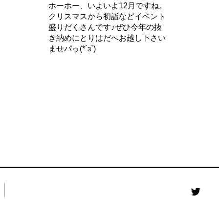
ホーホー、いよいよ12月ですね。
クリスマスから初詣などイベント
盛りだくさんです♪ぜひ今年の抜
き納めにとりはだへお越し下さい
ませパゥ(*´з`)