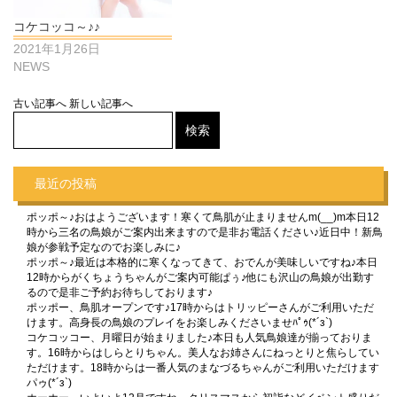
コケコッコ～♪♪
2021年1月26日
NEWS
古い記事へ
新しい記事へ
最近の投稿
ポッポ～♪おはようございます！寒くて鳥肌が止まりませんm(__)m本日12
時から三名の鳥娘がご案内出来ますので是非お電話ください♪近日中！新鳥
娘が参戦予定なのでお楽しみに♪
ポッポ～♪最近は本格的に寒くなってきて、おでんが美味しいですね♪本日
12時からがくちょうちゃんがご案内可能ぱぅ♪他にも沢山の鳥娘が出勤す
るので是非ご予約お待ちしております♪
ポッポー、鳥肌オープンです♪17時からはトリッピーさんがご利用いただ
けます。高身長の鳥娘のプレイをお楽しみくださいませﾊﾟｩ(*´з`)
コケコッコー、月曜日が始まりました♪本日も人気鳥娘達が揃っておりま
す。16時からはしらとりちゃん。美人なお姉さんにねっとりと焦らしてい
ただけます。18時からは一番人気のまなづるちゃんがご利用いただけます
パゥ(*´з`)