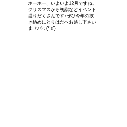
ホーホー、いよいよ12月ですね。
クリスマスから初詣などイベント
盛りだくさんです♪ぜひ今年の抜
き納めにとりはだへお越し下さい
ませパゥ(*´з`)