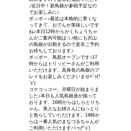
♪近日中！新鳥娘が参戦予定なの
でお楽しみに♪
ポッポ～♪最近は本格的に寒くな
ってきて、おでんが美味しいです
ね♪本日12時からがくちょうちゃ
んがご案内可能ぱぅ♪他にも沢山
の鳥娘が出勤するので是非ご予約
お待ちしております♪
ポッポー、鳥肌オープンです♪17
時からはトリッピーさんがご利用
いただけます。高身長の鳥娘のプ
レイをお楽しみくださいませﾊﾟｩ(*
´з`)
コケコッコー、月曜日が始まりま
した♪本日も人気鳥娘達が揃って
おります。16時からはしらとりち
ゃん。美人なお姉さんにねっとり
と焦らしていただけます。18時か
らは一番人気のまなづるちゃんが
ご利用いただけますパゥ(*´з`)