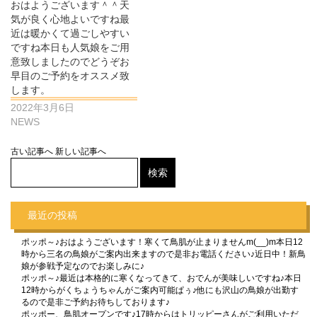
おはようございます＾＾天
気が良く心地よいですね最
近は暖かくて過ごしやすい
ですね本日も人気娘をご用
意致しましたのでどうぞお
早目のご予約をオススメ致
します。
2022年3月6日
NEWS
古い記事へ
新しい記事へ
最近の投稿
ポッポ～♪おはようございます！寒くて鳥肌が止まりませんm(__)m本日12
時から三名の鳥娘がご案内出来ますので是非お電話ください♪近日中！新鳥
娘が参戦予定なのでお楽しみに♪
ポッポ～♪最近は本格的に寒くなってきて、おでんが美味しいですね♪本日
12時からがくちょうちゃんがご案内可能ぱぅ♪他にも沢山の鳥娘が出勤す
るので是非ご予約お待ちしております♪
ポッポー、鳥肌オープンです♪17時からはトリッピーさんがご利用いただ