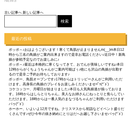
NEWS
古い記事へ
新しい記事へ
最近の投稿
ポッポ～♪おはようございます！寒くて鳥肌が止まりませんm(__)m本日12
時から三名の鳥娘がご案内出来ますので是非お電話ください♪近日中！新鳥
娘が参戦予定なのでお楽しみに♪
ポッポ～♪最近は本格的に寒くなってきて、おでんが美味しいですね♪本日
12時からがくちょうちゃんがご案内可能ぱぅ♪他にも沢山の鳥娘が出勤す
るので是非ご予約お待ちしております♪
ポッポー、鳥肌オープンです♪17時からはトリッピーさんがご利用いただ
けます。高身長の鳥娘のプレイをお楽しみくださいませﾊﾟｩ(*´з`)
コケコッコー、月曜日が始まりました♪本日も人気鳥娘達が揃っておりま
す。16時からはしらとりちゃん。美人なお姉さんにねっとりと焦らしてい
ただけます。18時からは一番人気のまなづるちゃんがご利用いただけます
パゥ(*´з`)
ホーホー、いよいよ12月ですね。クリスマスから初詣などイベント盛りだ
くさんです♪ぜひ今年の抜き納めにとりはだへお越し下さいませパゥ(*´з`)