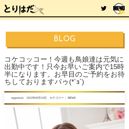
BLOG
コケコッコー！今週も鳥娘達は元気に
出勤中です！只今お早いご案内で15時
半になります。お早目のご予約をお待
ちしておりますパゥ(*´з`)
nipporitori 2022年09月19日 カテゴリー：
NEWS