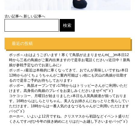
古い記事へ
新しい記事へ
最近の投稿
ポッポ～♪おはようございます！寒くて鳥肌が止まりませんm(__)m本日12
時から三名の鳥娘がご案内出来ますので是非お電話ください♪近日中！新鳥
娘が参戦予定なのでお楽しみに♪
ポッポ～♪最近は本格的に寒くなってきて、おでんが美味しいですね♪本日
12時からがくちょうちゃんがご案内可能ぱぅ♪他にも沢山の鳥娘が出勤す
るので是非ご予約お待ちしております♪
ポッポー、鳥肌オープンです♪17時からはトリッピーさんがご利用いただ
けます。高身長の鳥娘のプレイをお楽しみくださいませﾊﾟｩ(*´з`)
コケコッコー、月曜日が始まりました♪本日も人気鳥娘達が揃っておりま
す。16時からはしらとりちゃん。美人なお姉さんにねっとりと焦らしてい
ただけます。18時からは一番人気のまなづるちゃんがご利用いただけます
パゥ(*´з`)
ホーホー、いよいよ12月ですね。クリスマスから初詣などイベント盛りだ
くさんです♪ぜひ今年の抜き納めにとりはだへお越し下さいませパゥ(*´з`)