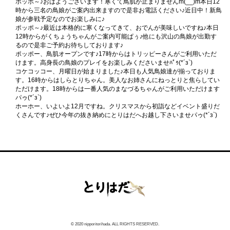
ポッポ～♪おはようございます！寒くて鳥肌が止まりませんm(__)m本日12
時から三名の鳥娘がご案内出来ますので是非お電話ください♪近日中！新鳥
娘が参戦予定なのでお楽しみに♪
ポッポ～♪最近は本格的に寒くなってきて、おでんが美味しいですね♪本日
12時からがくちょうちゃんがご案内可能ぱぅ♪他にも沢山の鳥娘が出勤す
るので是非ご予約お待ちしております♪
ポッポー、鳥肌オープンです♪17時からはトリッピーさんがご利用いただ
けます。高身長の鳥娘のプレイをお楽しみくださいませﾊﾟｩ(*´з`)
コケコッコー、月曜日が始まりました♪本日も人気鳥娘達が揃っておりま
す。16時からはしらとりちゃん。美人なお姉さんにねっとりと焦らしてい
ただけます。18時からは一番人気のまなづるちゃんがご利用いただけます
パゥ(*´з`)
ホーホー、いよいよ12月ですね。クリスマスから初詣などイベント盛りだ
くさんです♪ぜひ今年の抜き納めにとりはだへお越し下さいませパゥ(*´з`)
© 2020 nipporitorihada. ALL RIGHTS RESERVED.