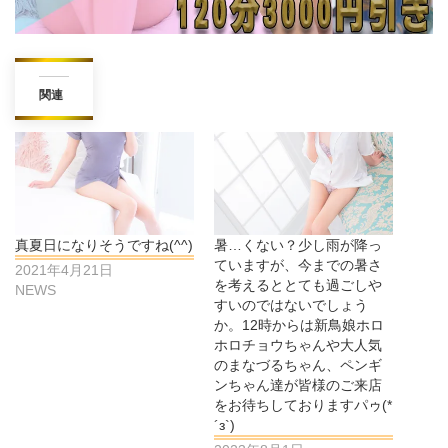
関連
真夏日になりそうですね(^^)
暑…くない？少し雨が降っ
ていますが、今までの暑さ
2021年4月21日
を考えるととても過ごしや
NEWS
すいのではないでしょう
か。12時からは新鳥娘ホロ
ホロチョウちゃんや大人気
のまなづるちゃん、ペンギ
ンちゃん達が皆様のご来店
をお待ちしておりますパゥ(*
´з`)