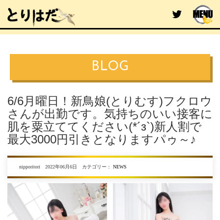
BLOG
6/6月曜日！新鳥娘(とりむす)フクロウ
さんが出勤です。気持ちのいい接客に
肌を粟立ててください(*´з`)新人割で
最大3000円引きとなりますパゥ～♪
nipporitori 2022年06月6日 カテゴリー：
NEWS