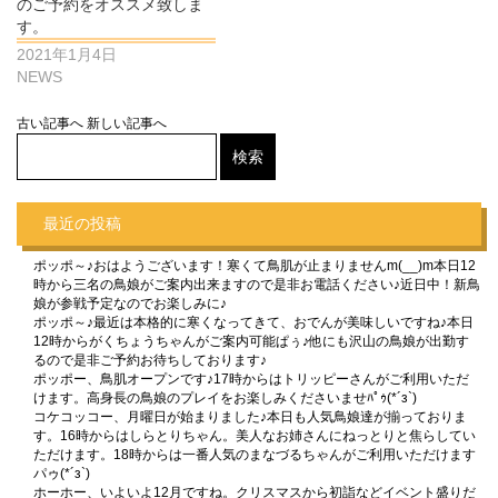
のご予約をオススメ致しま
す。
2021年1月4日
NEWS
古い記事へ
新しい記事へ
最近の投稿
ポッポ～♪おはようございます！寒くて鳥肌が止まりませんm(__)m本日12
時から三名の鳥娘がご案内出来ますので是非お電話ください♪近日中！新鳥
娘が参戦予定なのでお楽しみに♪
ポッポ～♪最近は本格的に寒くなってきて、おでんが美味しいですね♪本日
12時からがくちょうちゃんがご案内可能ぱぅ♪他にも沢山の鳥娘が出勤す
るので是非ご予約お待ちしております♪
ポッポー、鳥肌オープンです♪17時からはトリッピーさんがご利用いただ
けます。高身長の鳥娘のプレイをお楽しみくださいませﾊﾟｩ(*´з`)
コケコッコー、月曜日が始まりました♪本日も人気鳥娘達が揃っておりま
す。16時からはしらとりちゃん。美人なお姉さんにねっとりと焦らしてい
ただけます。18時からは一番人気のまなづるちゃんがご利用いただけます
パゥ(*´з`)
ホーホー、いよいよ12月ですね。クリスマスから初詣などイベント盛りだ