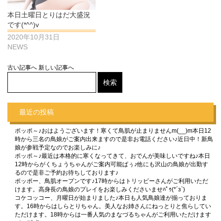
本日土曜日とりはだ大盛況
です(*^^)v
2020年10月31日
NEWS
古い記事へ
新しい記事へ
最近の投稿
ポッポ～♪おはようございます！寒くて鳥肌が止まりませんm(__)m本日12
時から三名の鳥娘がご案内出来ますので是非お電話ください♪近日中！新鳥
娘が参戦予定なのでお楽しみに♪
ポッポ～♪最近は本格的に寒くなってきて、おでんが美味しいですね♪本日
12時からがくちょうちゃんがご案内可能ぱぅ♪他にも沢山の鳥娘が出勤す
るので是非ご予約お待ちしております♪
ポッポー、鳥肌オープンです♪17時からはトリッピーさんがご利用いただ
けます。高身長の鳥娘のプレイをお楽しみくださいませﾊﾟｩ(*´з`)
コケコッコー、月曜日が始まりました♪本日も人気鳥娘達が揃っておりま
す。16時からはしらとりちゃん。美人なお姉さんにねっとりと焦らしてい
ただけます。18時からは一番人気のまなづるちゃんがご利用いただけます