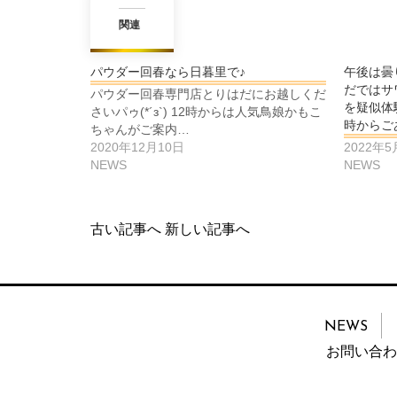
関連
パウダー回春なら日暮里で♪
午後は曇
だではサ
パウダー回春専門店とりはだにお越しくだ
を疑似体
さいパゥ(*´з`) 12時からは人気鳥娘かもこ
時からごあ
ちゃんがご案内…
2020年12月10日
2022年
NEWS
NEWS
古い記事へ
新しい記事へ
NEWS
お問い合わ