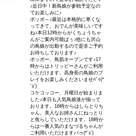
♪近日中！新鳥娘が参戦予定なの
でお楽しみに♪
ポッポ～♪最近は本格的に寒くな
ってきて、おでんが美味しいです
ね♪本日12時からがくちょうちゃ
んがご案内可能ぱぅ♪他にも沢山
の鳥娘が出勤するので是非ご予約
お待ちしております♪
ポッポー、鳥肌オープンです♪17
時からはトリッピーさんがご利用
いただけます。高身長の鳥娘のプ
レイをお楽しみくださいませﾊﾟｩ(*
´з`)
コケコッコー、月曜日が始まりま
した♪本日も人気鳥娘達が揃って
おります。16時からはしらとりち
ゃん。美人なお姉さんにねっとり
と焦らしていただけます。18時か
らは一番人気のまなづるちゃんが
ご利用いただけますパゥ(*´з`)