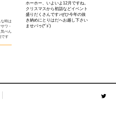
ホーホー、いよいよ12月ですね。
クリスマスから初詣などイベント
盛りだくさんです♪ぜひ今年の抜
き納めにとりはだへお越し下さい
んな時は
ませパゥ(*´з`)
ワサワ・
人気ぺん
能です