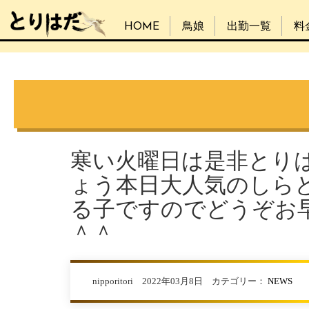
HOME
鳥娘
出勤一覧
料
寒い火曜日は是非とり
ょう本日大人気のしら
る子ですのでどうぞお
＾＾
nipporitori 2022年03月8日 カテゴリー：
NEWS