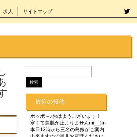
求人
サイトマップ
し
あ
す
最近の投稿
ポッポ～♪おはようございます！
寒くて鳥肌が止まりませんm(__)m
本日12時から三名の鳥娘がご案内
出来ますので是非お電話ください