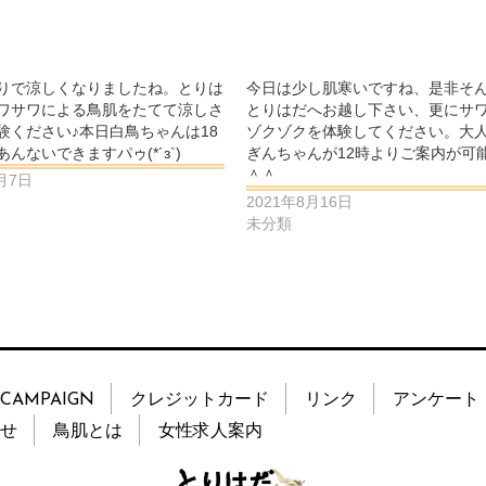
りで涼しくなりましたね。とりは
今日は少し肌寒いですね、是非そ
ワサワによる鳥肌をたてて涼しさ
とりはだへお越し下さい、更にサ
験ください♪本日白鳥ちゃんは18
ゾクゾクを体験してください。大
んないできますパゥ(*´з`)
ぎんちゃんが12時よりご案内が可
＾＾
5月7日
2021年8月16日
未分類
CAMPAIGN
クレジットカード
リンク
アンケート
せ
鳥肌とは
女性求人案内