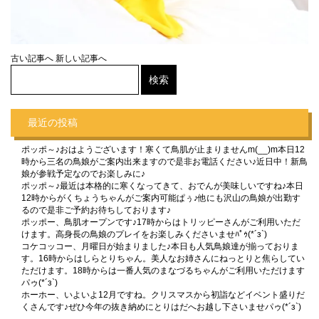
古い記事へ
新しい記事へ
最近の投稿
ポッポ～♪おはようございます！寒くて鳥肌が止まりませんm(__)m本日12
時から三名の鳥娘がご案内出来ますので是非お電話ください♪近日中！新鳥
娘が参戦予定なのでお楽しみに♪
ポッポ～♪最近は本格的に寒くなってきて、おでんが美味しいですね♪本日
12時からがくちょうちゃんがご案内可能ぱぅ♪他にも沢山の鳥娘が出勤す
るので是非ご予約お待ちしております♪
ポッポー、鳥肌オープンです♪17時からはトリッピーさんがご利用いただ
けます。高身長の鳥娘のプレイをお楽しみくださいませﾊﾟｩ(*´з`)
コケコッコー、月曜日が始まりました♪本日も人気鳥娘達が揃っておりま
す。16時からはしらとりちゃん。美人なお姉さんにねっとりと焦らしてい
ただけます。18時からは一番人気のまなづるちゃんがご利用いただけます
パゥ(*´з`)
ホーホー、いよいよ12月ですね。クリスマスから初詣などイベント盛りだ
くさんです♪ぜひ今年の抜き納めにとりはだへお越し下さいませパゥ(*´з`)