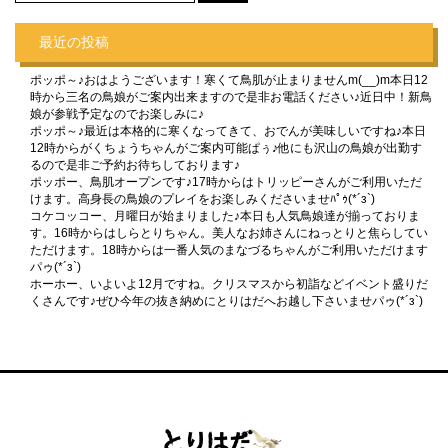
最近の投稿
ポッポ～♪おはようございます！寒くて鳥肌が止まりませんm(__)m本日12
時から三名の鳥娘がご案内出来ますので是非お電話ください♪近日中！新鳥
娘が参戦予定なのでお楽しみに♪
ポッポ～♪最近は本格的に寒くなってきて、おでんが美味しいですね♪本日
12時からがくちょうちゃんがご案内可能ぱぅ♪他にも沢山の鳥娘が出勤す
るので是非ご予約お待ちしております♪
ポッポー、鳥肌オープンです♪17時からはトリッピーさんがご利用いただ
けます。高身長の鳥娘のプレイをお楽しみくださいませﾊﾟｩ(*´з`)
コケコッコー、月曜日が始まりました♪本日も人気鳥娘達が揃っておりま
す。16時からはしらとりちゃん。美人なお姉さんにねっとりと焦らしてい
ただけます。18時からは一番人気のまなづるちゃんがご利用いただけます
パゥ(*´з`)
ホーホー、いよいよ12月ですね。クリスマスから初詣などイベント盛りだ
くさんです♪ぜひ今年の抜き納めにとりはだへお越し下さいませパゥ(*´з`)