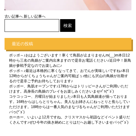
古い記事へ
新しい記事へ
最近の投稿
ポッポ～♪おはようございます！寒くて鳥肌が止まりませんm(__)m本日12
時から三名の鳥娘がご案内出来ますので是非お電話ください♪近日中！新鳥
娘が参戦予定なのでお楽しみに♪
ポッポ～♪最近は本格的に寒くなってきて、おでんが美味しいですね♪本日
12時からがくちょうちゃんがご案内可能ぱぅ♪他にも沢山の鳥娘が出勤す
るので是非ご予約お待ちしております♪
ポッポー、鳥肌オープンです♪17時からはトリッピーさんがご利用いただ
けます。高身長の鳥娘のプレイをお楽しみくださいませﾊﾟｩ(*´з`)
コケコッコー、月曜日が始まりました♪本日も人気鳥娘達が揃っておりま
す。16時からはしらとりちゃん。美人なお姉さんにねっとりと焦らしてい
ただけます。18時からは一番人気のまなづるちゃんがご利用いただけます
パゥ(*´з`)
ホーホー、いよいよ12月ですね。クリスマスから初詣などイベント盛りだ
くさんです♪ぜひ今年の抜き納めにとりはだへお越し下さいませパゥ(*´з`)