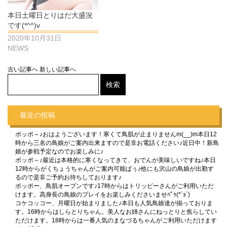
本日土曜日とりはだ大盛況
です(*^^)v
2020年10月31日
NEWS
古い記事へ
新しい記事へ
最近の投稿
ポッポ～♪おはようございます！寒くて鳥肌が止まりませんm(__)m本日12
時から三名の鳥娘がご案内出来ますので是非お電話ください♪近日中！新鳥
娘が参戦予定なのでお楽しみに♪
ポッポ～♪最近は本格的に寒くなってきて、おでんが美味しいですね♪本日
12時からがくちょうちゃんがご案内可能ぱぅ♪他にも沢山の鳥娘が出勤す
るので是非ご予約お待ちしております♪
ポッポー、鳥肌オープンです♪17時からはトリッピーさんがご利用いただ
けます。高身長の鳥娘のプレイをお楽しみくださいませﾊﾟｩ(*´з`)
コケコッコー、月曜日が始まりました♪本日も人気鳥娘達が揃っておりま
す。16時からはしらとりちゃん。美人なお姉さんにねっとりと焦らしてい
ただけます。18時からは一番人気のまなづるちゃんがご利用いただけます