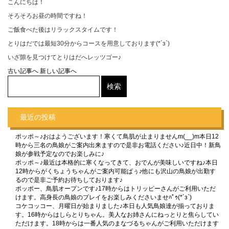
こんにちは！
そろそろお昼の時間ですね！
ご飯食べた後はリラックスタイムです！
とりはだでは最短30分からコースを用意しております(*´з`)
いざ隙を見つけてとりはだへレッツゴー♪
古い記事へ
新しい記事へ
最近の投稿
ポッポ～♪おはようございます！寒くて鳥肌が止まりませんm(__)m本日12
時から三名の鳥娘がご案内出来ますので是非お電話ください♪近日中！新鳥
娘が参戦予定なのでお楽しみに♪
ポッポ～♪最近は本格的に寒くなってきて、おでんが美味しいですね♪本日
12時からがくちょうちゃんがご案内可能ぱぅ♪他にも沢山の鳥娘が出勤す
るので是非ご予約お待ちしております♪
ポッポー、鳥肌オープンです♪17時からはトリッピーさんがご利用いただ
けます。高身長の鳥娘のプレイをお楽しみくださいませﾊﾟｩ(*´з`)
コケコッコー、月曜日が始まりました♪本日も人気鳥娘達が揃っておりま
す。16時からはしらとりちゃん。美人なお姉さんにねっとりと焦らしてい
ただけます。18時からは一番人気のまなづるちゃんがご利用いただけます