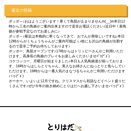
最近の投稿
ポッポ～♪おはようございます！寒くて鳥肌が止まりませんm(__)m本日12
時から三名の鳥娘がご案内出来ますので是非お電話ください♪近日中！新鳥
娘が参戦予定なのでお楽しみに♪
ポッポ～♪最近は本格的に寒くなってきて、おでんが美味しいですね♪本日
12時からがくちょうちゃんがご案内可能ぱぅ♪他にも沢山の鳥娘が出勤す
るので是非ご予約お待ちしております♪
ポッポー、鳥肌オープンです♪17時からはトリッピーさんがご利用いただ
けます。高身長の鳥娘のプレイをお楽しみくださいませﾊﾟｩ(*´з`)
コケコッコー、月曜日が始まりました♪本日も人気鳥娘達が揃っておりま
す。16時からはしらとりちゃん。美人なお姉さんにねっとりと焦らしてい
ただけます。18時からは一番人気のまなづるちゃんがご利用いただけます
パゥ(*´з`)
ホーホー、いよいよ12月ですね。クリスマスから初詣などイベント盛りだ
くさんです♪ぜひ今年の抜き納めにとりはだへお越し下さいませパゥ(*´з`)